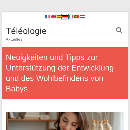
Téléologie
Aktuelles
Neuigkeiten und Tipps zur
Unterstützung der Entwicklung
und des Wohlbefindens von
Babys