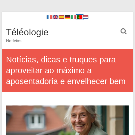
Téléologie
Notícias
Notícias, dicas e truques para
aproveitar ao máximo a
aposentadoria e envelhecer bem