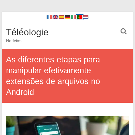
Téléologie
Notícias
As diferentes etapas para
manipular efetivamente
extensões de arquivos no
Android