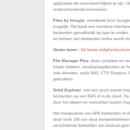
applicaties die essentieel blijken te zijn.
onderscheidende kenmerken.
Files by Google
: ontwikkeld door Googl
mogelijk. Het biedt een intuïtieve interf
bestanden gemakkelijk op type te vinden.
en beheer van bestanden online wordt ver
Verder lezen :
De beste veiligheidsscho
File Manager Plus
: deze complete en vee
lokale netwerk, cloudopslagdiensten en he
vele diensten, zoals NAS, FTP, Dropbox, O
gebruikers.
Solid Explorer
: met een groot aantal mog
bestanden op een NAS of in de cloud. De
door het slepen en neerzetten tussen ma
Het manipuleren van APK-bestanden of el
deze tools. Elk van deze bestandsbeheerd
verschillende behoeften van Android-gebr