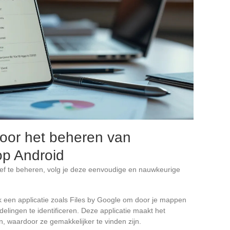
voor het beheren van
op Android
ef te beheren, volg je deze eenvoudige en nauwkeurige
k een applicatie zoals Files by Google om door je mappen
lingen te identificeren. Deze applicatie maakt het
, waardoor ze gemakkelijker te vinden zijn.