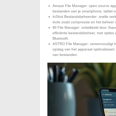
Amaze File Manager: open source appli
bestanden van je smartphone, tablet 
InShot Bestandsbeheerder: snelle ver
tools zoals compressie en het beheer v
Mi File Manager: ontwikkeld door Xiaomi
efficiënte bestandsbeheer, met opties
Bluetooth.
ASTRO File Manager: vereenvoudigt he
opslag van het apparaat optimaliseert.
van bestanden.