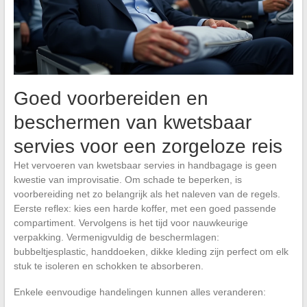
Goed voorbereiden en
beschermen van kwetsbaar
servies voor een zorgeloze reis
Het vervoeren van kwetsbaar servies in handbagage is geen
kwestie van improvisatie. Om schade te beperken, is
voorbereiding net zo belangrijk als het naleven van de regels.
Eerste reflex: kies een harde koffer, met een goed passende
compartiment. Vervolgens is het tijd voor nauwkeurige
verpakking. Vermenigvuldig de beschermlagen:
bubbeltjesplastic, handdoeken, dikke kleding zijn perfect om elk
stuk te isoleren en schokken te absorberen.
Enkele eenvoudige handelingen kunnen alles veranderen: