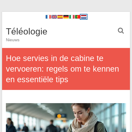
Téléologie
Nieuws
Hoe servies in de cabine te
vervoeren: regels om te kennen
en essentiële tips