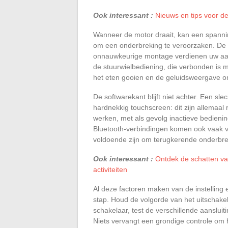
Ook interessant :
Nieuws en tips voor de
Wanneer de motor draait, kan een spanning
om een onderbreking te veroorzaken. De co
onnauwkeurige montage verdienen uw aand
de stuurwielbediening, die verbonden is m
het eten gooien en de geluidsweergave 
De softwarekant blijft niet achter. Een sl
hardnekkig touchscreen: dit zijn allema
werken, met als gevolg inactieve bedie
Bluetooth-verbindingen komen ook vaak v
voldoende zijn om terugkerende onderbre
Ook interessant :
Ontdek de schatten va
activiteiten
Al deze factoren maken van de instelling
stap. Houd de volgorde van het uitschake
schakelaar, test de verschillende aanslui
Niets vervangt een grondige controle om 