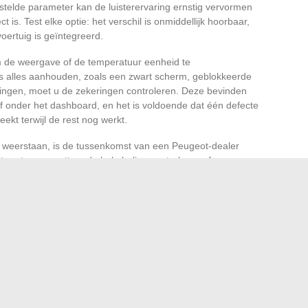
telde parameter kan de luisterervaring ernstig vervormen
 is. Test elke optie: het verschil is onmiddellijk hoorbaar,
oertuig is geïntegreerd.
om de weergave of de temperatuur eenheid te
s alles aanhouden, zoals een zwart scherm, geblokkeerde
llingen, moet u de zekeringen controleren. Deze bevinden
f onder het dashboard, en het is voldoende dat één defecte
ekt terwijl de rest nog werkt.
s weerstaan, is de tussenkomst van een Peugeot-dealer
het systeem resetten, de bekabeling controleren of een
tuele problemen met de Bluetooth-verbinding: het
pdate van de firmware van de telefoon kan soms voldoende
en.
iagnosticeren van de grillen van de autoradio Peugeot 2008
ijn wensen voldoet bij elke rit. En op de weg, wanneer de
et dagelijkse leven zijn ritme.