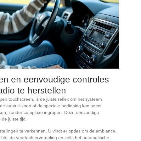
gen en eenvoudige controles
dio te herstellen
lopen touchscreen, is de juiste reflex om het systeem
 de aan/uit-knop of de speciale bediening kan soms
ssen, zonder complexe ingrepen. Deze eenvoudige
e juiste tijd.
tellingen te verkennen. U vindt er opties om de ambiance,
chts, de voor/achterverdeling en zelfs het automatische