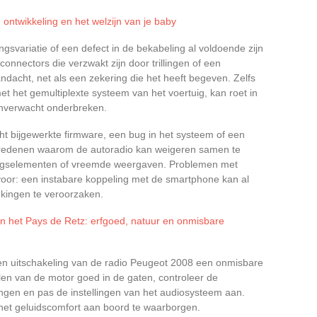
 ontwikkeling en het welzijn van je baby
svariatie of een defect in de bekabeling al voldoende zijn
nnectors die verzwakt zijn door trillingen of een
acht, net als een zekering die het heeft begeven. Zelfs
et het gemultiplexte systeem van het voertuig, kan roet in
onverwacht onderbreken.
echt bijgewerkte firmware, een bug in het systeem of een
al redenen waarom de autoradio kan weigeren samen te
ningselementen of vreemde weergaven. Problemen met
oor: een instabare koppeling met de smartphone kan al
kingen te veroorzaken.
n het Pays de Retz: erfgoed, natuur en onmisbare
 en uitschakeling van de radio Peugeot 2008 een onmisbare
len van de motor goed in de gaten, controleer de
tingen en pas de instellingen van het audiosysteem aan.
het geluidscomfort aan boord te waarborgen.