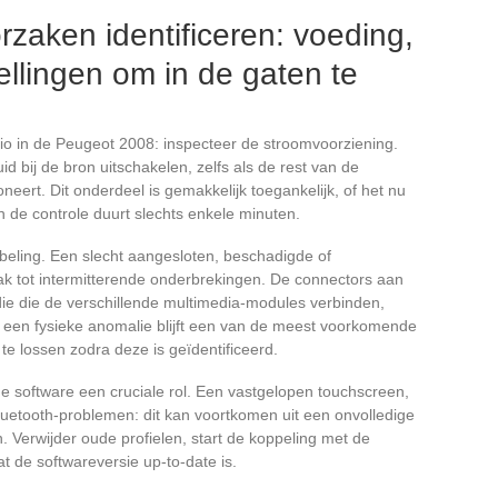
zaken identificeren: voeding,
ellingen om in de gaten te
 radio in de Peugeot 2008: inspecteer de stroomvoorziening.
d bij de bron uitschakelen, zelfs als de rest van de
oneert. Dit onderdeel is gemakkelijk toegankelijk, of het nu
en de controle duurt slechts enkele minuten.
eling. Een slecht aangesloten, beschadigde of
k tot intermitterende onderbrekingen. De connectors aan
die die de verschillende multimedia-modules verbinden,
 een fysieke anomalie blijft een van de meest voorkomende
te lossen zodra deze is geïdentificeerd.
 de software een cruciale rol. Een vastgelopen touchscreen,
luetooth-problemen: dit kan voortkomen uit een onvolledige
. Verwijder oude profielen, start de koppeling met de
 de softwareversie up-to-date is.