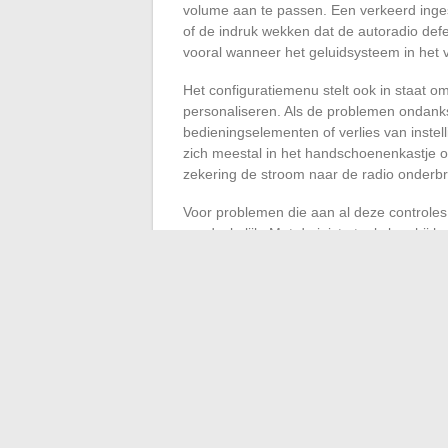
volume aan te passen. Een verkeerd inges
of de indruk wekken dat de autoradio defect
vooral wanneer het geluidsysteem in het v
Het configuratiemenu stelt ook in staat 
personaliseren. Als de problemen ondank
bedieningselementen of verlies van inste
zich meestal in het handschoenenkastje o
zekering de stroom naar de radio onderbre
Voor problemen die aan al deze controle
noodzakelijk. Met de juiste tools kan hij 
software-update uitvoeren. Meld ook even
verwijderen van oude profielen en een u
zijn om een stabiele verbinding te herstell
Voor wie graag met muziek rijdt, is het d
de garantie voor een soundtrack die aan z
stilte eindelijk doorbroken wordt, herwint h