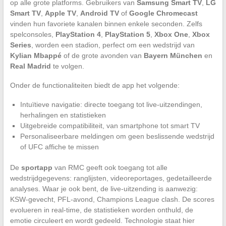
op alle grote platforms. Gebruikers van
Samsung Smart TV
,
LG
Smart TV
,
Apple TV
,
Android TV
of
Google Chromecast
vinden hun favoriete kanalen binnen enkele seconden. Zelfs
spelconsoles,
PlayStation 4
,
PlayStation 5
,
Xbox One
,
Xbox
Series
, worden een stadion, perfect om een wedstrijd van
Kylian Mbappé
of de grote avonden van
Bayern München
en
Real Madrid
te volgen.
Onder de functionaliteiten biedt de app het volgende:
Intuïtieve navigatie: directe toegang tot live-uitzendingen,
herhalingen en statistieken
Uitgebreide compatibiliteit, van smartphone tot smart TV
Personaliseerbare meldingen om geen beslissende wedstrijd
of UFC affiche te missen
De
sportapp
van RMC geeft ook toegang tot alle
wedstrijdgegevens: ranglijsten, videoreportages, gedetailleerde
analyses. Waar je ook bent, de live-uitzending is aanwezig:
KSW-gevecht, PFL-avond, Champions League clash. De scores
evolueren in real-time, de statistieken worden onthuld, de
emotie circuleert en wordt gedeeld. Technologie staat hier