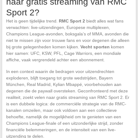
naar gratis streaming van RMC
Sport 2?
Het is geen tijdelijke trend.
RMC Sport 2
biedt alles wat fans
verwachten: live-uitzendingen, Europese multiplexen,
Champions League-avonden, boksgala’s of MMA, avonden die
niet te missen zijn voor trouwe fans en voor degenen die alleen
bij grote gelegenheden komen kijken.
Vecht sporten
komen
hier samen: UFC, KSW, PFL, Cage Warriors, een mondiale
affiche, vaak vergrendeld achter een abonnement.
In een context waarin de bedragen voor uitzendrechten
exploderen, blijft toegang tot grote wedstrijden, Bayern
München, Real Madrid, Kylian Mbappé, voorbehouden aan
degenen die de paywall oversteken. Geconfronteerd met deze
realiteit, zoekt velen naar gratis streaming van RMC Sport 2. Er
is een dubbele logica: de commerciële strategie van de RMC-
kanalen omzeilen, maar ook voldoen aan een collectieve
behoefte, namelijk de mogelijkheid om te genieten van een
Champions League-finale of een uitzonderlijke strijd, zonder
financiële belemmeringen, en de intensiteit van een live-
uitzending te delen.