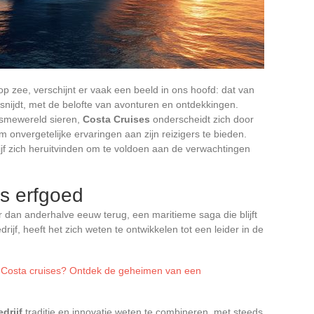
 zee, verschijnt er vaak een beeld in ons hoofd: dat van
snijdt, met de belofte van avonturen en ontdekkingen.
ismewereld sieren,
Costa Cruises
onderscheidt zich door
m onvergetelijke ervaringen aan zijn reizigers te bieden.
drijf zich heruitvinden om te voldoen aan de verwachtingen
us erfgoed
dan anderhalve eeuw terug, een maritieme saga die blijft
rijf, heeft het zich weten te ontwikkelen tot een leider in de
Costa cruises? Ontdek de geheimen van een
edrijf
traditie en innovatie weten te combineren, met steeds