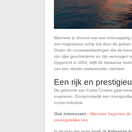
Wanneer je droomt van een ontsnapping op
een majestueus schip dat door de golven 
Onder de cruiseaanbiedingen die de toer
zijn rijke geschiedenis en zijn vermogen o
Opgericht in 1854, blijft dit Italiaanse be
van een steeds veeleisender cliënteel.
Een rijk en prestigie
De geboorte van Costa Cruises gaat meer 
inspireren. Oorspronkelijk een transportbed
cruise-industrie.
Ook interessant :
Wanneer beginnen de 
onvergetelijke reis
In de loop der jaren heeft dit
Italiaanse b