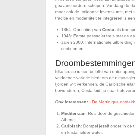
geavanceerdere schepen. Vandaag de dag 
maar ook de Italiaanse levenskunst, met 
traditie en moderniteit te integreren is 
1854: Oprichting van
Costa
als transp
1948: Eerste passagiersreis met de aa
Jaren 2000: Internationale uitbreidin
continenten.
Droombestemmingen v
Elke cruise is een belofte van ontsnappi
voldoende variatie biedt om de nieuwsgier
fjorden wilt verkennen, de Caribische eil
bewonderen, Costa leidt je naar betovere
Ook interessant :
De Martinique ontdekk
Mediterraan
: Reis door de geschieden
Athene.
Caribisch
: Dompel jezelf onder in de 
en kristalhelder water.