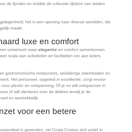
oor de fjorden en ontdek de culturele rijkdom van steden
sgelegenheid; het is een opening naar diverse werelden, die
elijk maakt.
aard luxe en comfort
r een universum waar
elegantie
en comfort samenkomen.
en scala aan activiteiten en faciliteiten om aan ieders
 van gastronomische restaurants, weelderige zwembaden en
nt. Het personeel, opgeleid in excellentie, zorgt ervoor
voor plezier en ontspanning. Of je nu wilt ontspannen in
ows of wilt slenteren over de dekken terwijl je de
eed en aantrekkelijk.
nzet voor een betere
essentieel is geworden, zet Costa Cruises zich actief in