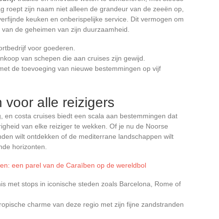
roept zijn naam niet alleen de grandeur van de zeeën op,
verfijnde keuken en onberispelijke service. Dit vermogen om
een van de geheimen van zijn duurzaamheid.
ortbedrijf voor goederen.
nkoop van schepen die aan cruises zijn gewijd.
g met de toevoeging van nieuwe bestemmingen op vijf
oor alle reizigers
ng, en costa cruises biedt een scala aan bestemmingen dat
igheid van elke reiziger te wekken. Of je nu de Noorse
anden wilt ontdekken of de mediterrane landschappen wilt
nde horizonten.
en: een parel van de Caraïben op de wereldbol
is met stops in iconische steden zoals Barcelona, Rome of
tropische charme van deze regio met zijn fijne zandstranden