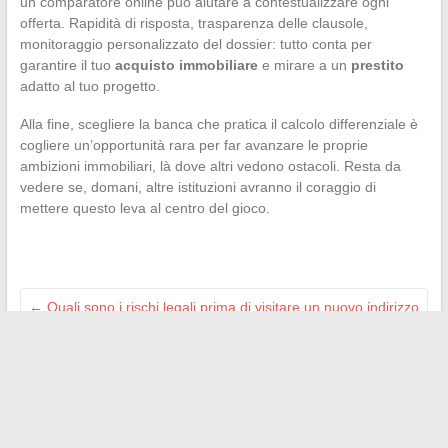
un comparatore online può aiutare a contestualizzare ogni
offerta. Rapidità di risposta, trasparenza delle clausole,
monitoraggio personalizzato del dossier: tutto conta per
garantire il tuo
acquisto immobiliare
e mirare a un
prestito
adatto al tuo progetto.
Alla fine, scegliere la banca che pratica il calcolo differenziale è
cogliere un’opportunità rara per far avanzare le proprie
ambizioni immobiliari, là dove altri vedono ostacoli. Resta da
vedere se, domani, altre istituzioni avranno il coraggio di
mettere questo leva al centro del gioco.
←
Quali sono i rischi legali prima di visitare un nuovo indirizzo
di streaming?
Come trasportare la stoviglie in cabina: regole da conoscere
e consigli essenziali
→
Search