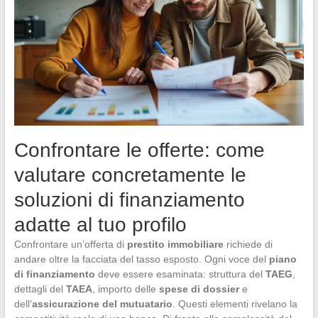
Confrontare le offerte: come
valutare concretamente le
soluzioni di finanziamento
adatte al tuo profilo
Confrontare un’offerta di
prestito immobiliare
richiede di
andare oltre la facciata del tasso esposto. Ogni voce del
piano
di finanziamento
deve essere esaminata: struttura del
TAEG
,
dettagli del
TAEA
, importo delle
spese di dossier
e
dell’
assicurazione del mutuatario
. Questi elementi rivelano la