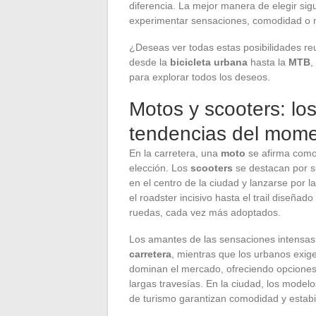
diferencia. La mejor manera de elegir sig
experimentar sensaciones, comodidad o m
¿Deseas ver todas estas posibilidades reu
desde la
bicicleta urbana
hasta la
MTB
,
para explorar todos los deseos.
Motos y scooters: lo
tendencias del mom
En la carretera, una
moto
se afirma como
elección. Los
scooters
se destacan por su
en el centro de la ciudad y lanzarse por 
el roadster incisivo hasta el trail diseñad
ruedas, cada vez más adoptados.
Los amantes de las sensaciones intensas
carretera
, mientras que los urbanos exi
dominan el mercado, ofreciendo opcione
largas travesías. En la ciudad, los model
de turismo garantizan comodidad y estabil