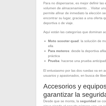
Para no dispersarse, es mejor definir las e
volumen de almacenamiento… Visitar un
permite afinar de inmediato la elección 
encontrar su lugar, gracias a una oferta
deportiva o de viaje.
Aquí están las categorías que dominan a
Moto scooter quad
: la solución de m
ella
Para moteros
: desde la deportiva afi
práctica
Prueba
: hacerse una prueba anticipa
El entusiasmo por las dos ruedas va en 
usuarios y apasionados, en busca de libe
Accesorios y equipos
garantizar la segurid
Desde que se monta, la
seguridad
se con
sigue siendo el escudo número uno, ya sea