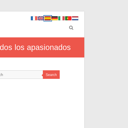
odos los apasionados
Search