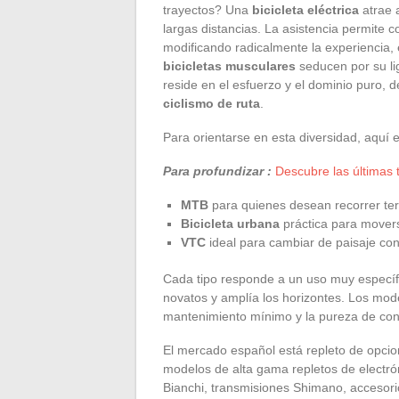
trayectos? Una
bicicleta eléctrica
atrae 
largas distancias. La asistencia permite c
modificando radicalmente la experiencia, 
bicicletas musculares
seducen por su li
reside en el esfuerzo y el dominio puro,
ciclismo de ruta
.
Para orientarse en esta diversidad, aquí e
Para profundizar :
Descubre las últimas 
MTB
para quienes desean recorrer ter
Bicicleta urbana
práctica para moverse
VTC
ideal para cambiar de paisaje con
Cada tipo responde a un uso muy específic
novatos y amplía los horizontes. Los mode
mantenimiento mínimo y la pureza de con
El mercado español está repleto de opci
modelos de alta gama repletos de electró
Bianchi, transmisiones Shimano, accesorio