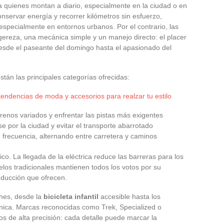
a quienes montan a diario, especialmente en la ciudad o en
onservar energía y recorrer kilómetros sin esfuerzo,
especialmente en entornos urbanos. Por el contrario, las
gereza, una mecánica simple y un manejo directo: el placer
 desde el paseante del domingo hasta el apasionado del
stán las principales categorías ofrecidas:
tendencias de moda y accesorios para realzar tu estilo
renos variados y enfrentar las pistas más exigentes
 por la ciudad y evitar el transporte abarrotado
 frecuencia, alternando entre carretera y caminos
o. La llegada de la eléctrica reduce las barreras para los
los tradicionales mantienen todos los votos por su
ducción que ofrecen.
ones, desde la
bicicleta infantil
accesible hasta los
nica. Marcas reconocidas como Trek, Specialized o
s de alta precisión: cada detalle puede marcar la