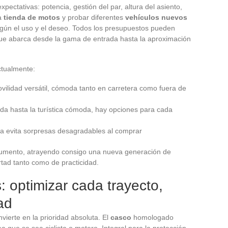
xpectativas: potencia, gestión del par, altura del asiento,
a
tienda de motos
y probar diferentes
vehículos nuevos
según el uso y el deseo. Todos los presupuestos pueden
 que abarca desde la gama de entrada hasta la aproximación
ctualmente:
ovilidad versátil, cómoda tanto en carretera como fuera de
lada hasta la turística cómoda, hay opciones para cada
da evita sorpresas desagradables al comprar
aumento, atrayendo consigo una nueva generación de
rtad tanto como de practicidad.
: optimizar cada trayecto,
ad
vierte en la prioridad absoluta. El
casco
homologado
 que se sea ciclista o motero. Integral para la protección