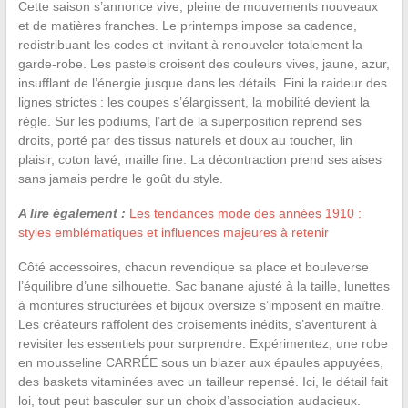
Cette saison s’annonce vive, pleine de mouvements nouveaux
et de matières franches. Le printemps impose sa cadence,
redistribuant les codes et invitant à renouveler totalement la
garde-robe. Les pastels croisent des couleurs vives, jaune, azur,
insufflant de l’énergie jusque dans les détails. Fini la raideur des
lignes strictes : les coupes s’élargissent, la mobilité devient la
règle. Sur les podiums, l’art de la superposition reprend ses
droits, porté par des tissus naturels et doux au toucher, lin
plaisir, coton lavé, maille fine. La décontraction prend ses aises
sans jamais perdre le goût du style.
A lire également :
Les tendances mode des années 1910 :
styles emblématiques et influences majeures à retenir
Côté accessoires, chacun revendique sa place et bouleverse
l’équilibre d’une silhouette. Sac banane ajusté à la taille, lunettes
à montures structurées et bijoux oversize s’imposent en maître.
Les créateurs raffolent des croisements inédits, s’aventurent à
revisiter les essentiels pour surprendre. Expérimentez, une robe
en mousseline CARRÉE sous un blazer aux épaules appuyées,
des baskets vitaminées avec un tailleur repensé. Ici, le détail fait
loi, tout peut basculer sur un choix d’association audacieux.