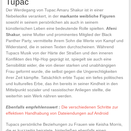
Tupac
Der Werdegang von Tupac Amaru Shakur ist in einer
Nebelwolke verankert, in der
markante weibliche Figuren
sowohl in seinem persönlichen als auch in seinem
künstlerischen Leben eine bedeutende Rolle spielten.
Afeni
Shakur
, seine Mutter und prominentes Mitglied der Black
Panther Party, vermittelte ihrem Sohn die Werte von Kampf und
Widerstand, die in seinen Texten durchscheinen. Während
Tupacs Musik von der Härte der Straßen und den inneren
Konflikten des Hip-Hop geprägt ist, spiegelt sie auch eine
Sensibilität wider, die von dieser starken und unabhängigen
Frau geformt wurde, die selbst gegen die Ungerechtigkeiten
ihrer Zeit kämpfte. Tatsächlich erbte Tupac ein tiefes politisches
und kulturelles Erbe, das ihn bereits in seiner Kindheit in den
Mittelpunkt sozialer und rassistischer Anliegen stellte, die
weiterhin sein Werk nähren werden.
Ebenfalls empfehlenswert :
Die verschiedenen Schritte zur
effektiven Handhabung von Dateiendungen auf Android
Tupacs persönliche Beziehungen zu Frauen wie Keisha Morris,
die er kurzzeitig heiratete, hinterließen ebenfalls einen